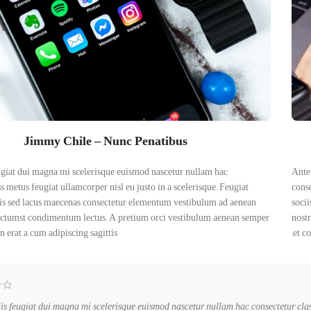
Jimmy Chile – Nunc Penatibus
ugiat dui magna mi scelerisque euismod nascetur nullam hac
Ante
s metus feugiat ullamcorper nisl eu justo in a scelerisque. Feugiat
conse
elis sed lacus maecenas consectetur elementum vestibulum ad aenean
socii
dictumst condimentum lectus. A pretium orci vestibulum aenean semper
nost
 erat a cum adipiscing sagittis.
et c
lis feugiat dui magna mi scelerisque euismod nascetur nullam hac consectetur class