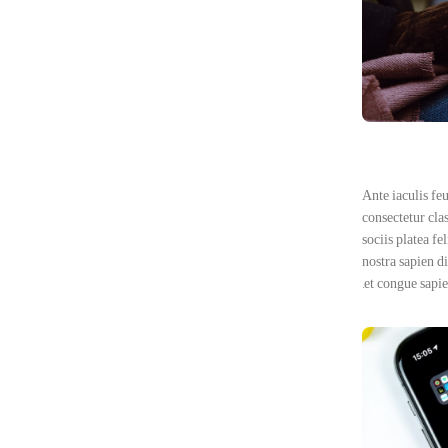
Ante iaculis fe
consectetur clas
sociis platea f
nostra sapien 
et congue sapien