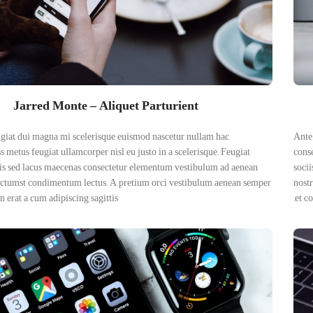
Jarred Monte – Aliquet Parturient
ugiat dui magna mi scelerisque euismod nascetur nullam hac
Ante
s metus feugiat ullamcorper nisl eu justo in a scelerisque. Feugiat
conse
elis sed lacus maecenas consectetur elementum vestibulum ad aenean
socii
dictumst condimentum lectus. A pretium orci vestibulum aenean semper
nost
 erat a cum adipiscing sagittis.
et c