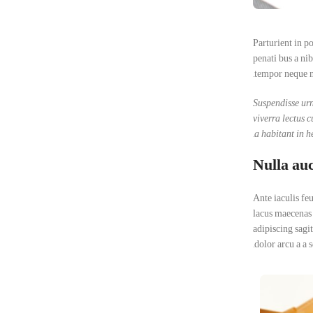
Parturient in p
penati bus a ni
tempor neque ni
Suspendisse urn
viverra lectus 
a habitant in he
Nulla auc
Ante iaculis fe
lacus maecenas 
adipiscing sagi
dolor arcu a a 