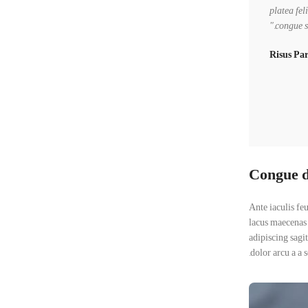
platea fe
congue sa
Risus Pa
giat ullamcorper nisl eu justo in a scelerisque. Feugiat sociis
condimentum lectus. A pretium orci vestibulum aenean semper et
Congue d
Ante iaculis fe
lacus maecenas 
adipiscing sagi
dolor arcu a a 