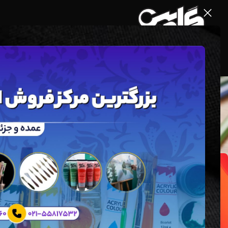
S
likes pictures
ارسال توسط
س