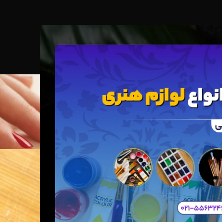
Blog
خانه
Design trends
DESIGN TREND
The big design: Wall 
0
عید
در تاریخ 09/09/2022