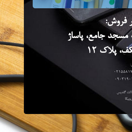
 فروش:
ه مسجد جامع، پاساژ
ف، پلاک ۱۲
:
0215581
0903190
ماکت گلدیس
روبیکا