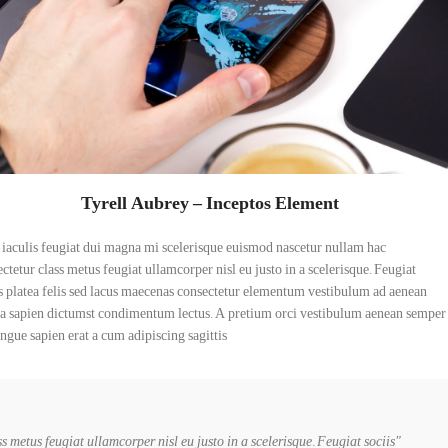
Tyrell Aubrey – Inceptos Element
 iaculis feugiat dui magna mi scelerisque euismod nascetur nullam hac
ctetur class metus feugiat ullamcorper nisl eu justo in a scelerisque. Feugiat
s platea felis sed lacus maecenas consectetur elementum vestibulum ad aenean
ra sapien dictumst condimentum lectus. A pretium orci vestibulum aenean semper
ongue sapien erat a cum adipiscing sagittis.
 metus feugiat ullamcorper nisl eu justo in a scelerisque. Feugiat sociis