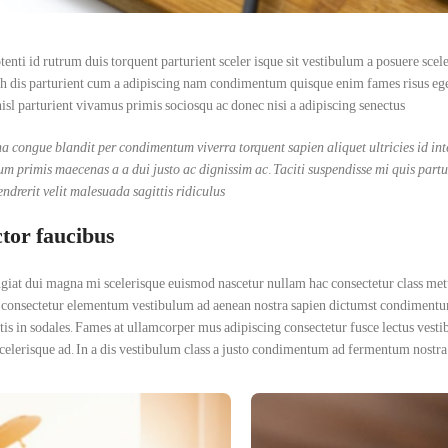
otenti id rutrum duis torquent parturient sceler isque sit vestibulum a posuere sce
bh dis parturient cum a adipiscing nam condimentum quisque enim fames risus eget
sl parturient vivamus primis sociosqu ac donec nisi a adipiscing senectus.
a congue blandit per condimentum viverra torquent sapien aliquet ultricies id in
cum primis maecenas a a dui justo ac dignissim ac. Taciti suspendisse mi quis pa
ndrerit velit malesuada sagittis ridiculus.
tor faucibus
ugiat dui magna mi scelerisque euismod nascetur nullam hac consectetur class metus 
consectetur elementum vestibulum ad aenean nostra sapien dictumst condimentum
ttis in sodales. Fames at ullamcorper mus adipiscing consectetur fusce lectus ves
scelerisque ad. In a dis vestibulum class a justo condimentum ad fermentum nostra 