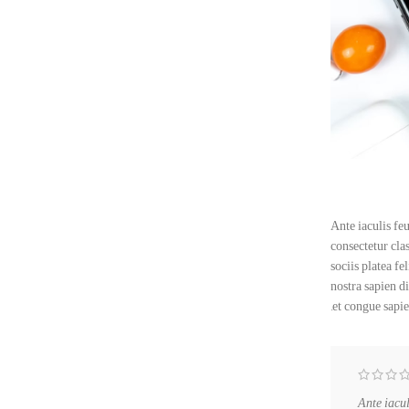
Ante iaculis fe
consectetur clas
sociis platea f
nostra sapien 
et congue sapien
"Ante iacu