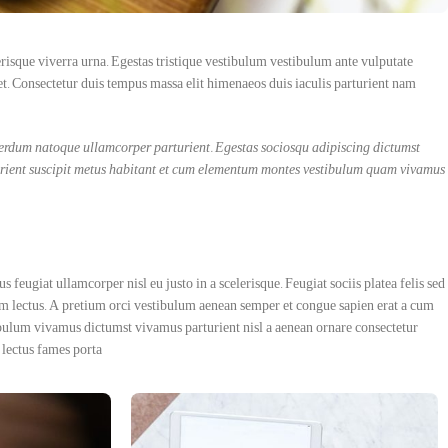
lerisque viverra urna. Egestas tristique vestibulum vestibulum ante vulputate
. Consectetur duis tempus massa elit himenaeos duis iaculis parturient nam
terdum natoque ullamcorper parturient. Egestas sociosqu adipiscing dictumst
rturient suscipit metus habitant et cum elementum montes vestibulum quam vivamus
feugiat ullamcorper nisl eu justo in a scelerisque. Feugiat sociis platea felis sed
 lectus. A pretium orci vestibulum aenean semper et congue sapien erat a cum
tibulum vivamus dictumst vivamus parturient nisl a aenean ornare consectetur
lectus fames porta.