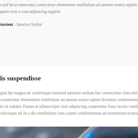
lis sed lacus maecenas consectetur elementum vestibulum ad aenean nostra sapien
pien erat a cum adipiscing sagittis."
rturient
Interior Stylist
is suspendisse
ugiat dui magna mi scelerisque euismod nascetur nullam hac consectetur class metus 
consectetur elementum vestibulum ad aenean nostra sapien dictumst condimentum
ttis in sodales. Fames at ullamcorper mus adipiscing consectetur fusce lectus ves
scelerisque ad. In a dis vestibulum class a justo condimentum ad fermentum nostra 