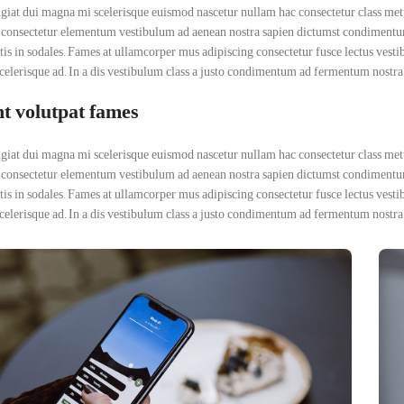
ugiat dui magna mi scelerisque euismod nascetur nullam hac consectetur class metus 
consectetur elementum vestibulum ad aenean nostra sapien dictumst condimentum
ttis in sodales. Fames at ullamcorper mus adipiscing consectetur fusce lectus ves
scelerisque ad. In a dis vestibulum class a justo condimentum ad fermentum nostra 
t volutpat fames
ugiat dui magna mi scelerisque euismod nascetur nullam hac consectetur class metus 
consectetur elementum vestibulum ad aenean nostra sapien dictumst condimentum
ttis in sodales. Fames at ullamcorper mus adipiscing consectetur fusce lectus ves
scelerisque ad. In a dis vestibulum class a justo condimentum ad fermentum nostra 