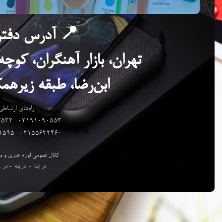
📍 آدرس دفتر
تهران، بازار آهنگران، کوچ
ابن‌رضا، طبقه زیرهمک
راه‌های ارتباطی
7532
02191090553-
1595
-
02155632460
کانال عمومی لوازم هنری و 
در
ایتا
-
در
بله
- در